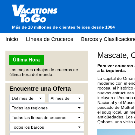
Más de 10 millones de clientes felices desde 1984
Inicio
Líneas de Cruceros
Barcos y Clasificacion
Mascate,
Última Hora
Para ver cruceros
Las mejores rebajas de cruceros de
a la izquierda.
última hora del mundo.
La capital de Omán,
moderno con el enca
Encuentre una Oferta
rocosa, el histórico
nuevas estructuras 
incluyen el Acuari
Nacional y el Muse
pescado de Muttrah
el souq local, un m
antigüedades. Los v
Qaboos, una visita 