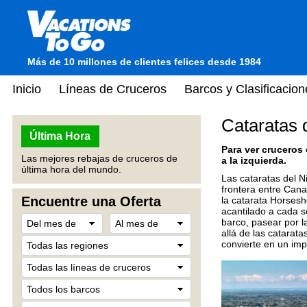
Más de 10 millones de clientes felices desde 1984
Inicio
Líneas de Cruceros
Barcos y Clasificacion
Cataratas 
Última Hora
Para ver cruceros
Las mejores rebajas de cruceros de
a la izquierda.
última hora del mundo.
Las cataratas del 
frontera entre Can
Encuentre una Oferta
la catarata Horses
acantilado a cada s
barco, pasear por l
allá de las catarat
convierte en un impo