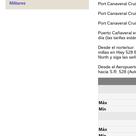
Militares
Port Canaveral Cru
Port Canaveral Cru
Port Canaveral Cru
Puerto Cañaveral es
día (las tarifas est
Desde el norte/sur:
millas en Hwy 528 E
North y siga las se
Desde el Aeropuerto
hacia S.R. 528 (Aut
Máx
Mín
Máx
Mín