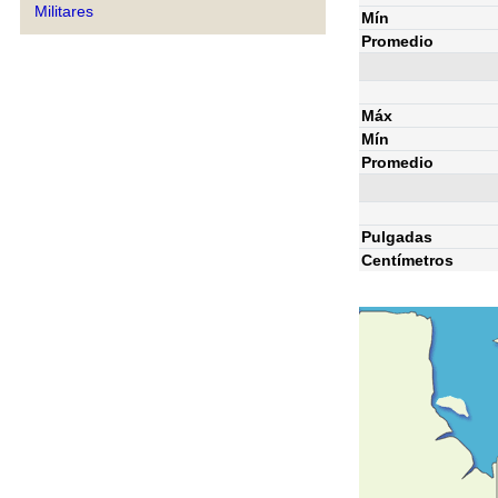
Militares
Mín
Promedio
Máx
Mín
Promedio
Pulgadas
Centímetros