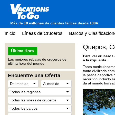
Más de 10 millones de clientes felices desde 1984
Inicio
Líneas de Cruceros
Barcos y Clasificacion
Quepos, C
Última Hora
Para ver cruceros
Las mejores rebajas de cruceros de
a la izquierda.
última hora del mundo.
Tanto meticulosamen
tanto civilizada co
Encuentre una Oferta
la pesca deportiva 
recorrido incluido ll
da al mundo los sab