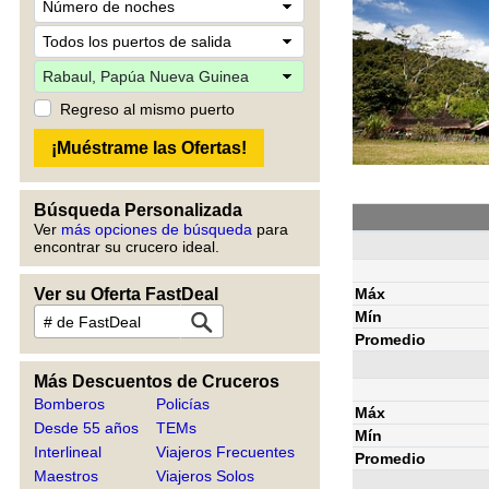
Regreso al mismo puerto
Búsqueda Personalizada
Ver
más opciones de búsqueda
para
encontrar su crucero ideal.
Máx
Ver su Oferta FastDeal
Mín
Promedio
Más Descuentos de Cruceros
Bomberos
Policías
Máx
Desde 55 años
TEMs
Mín
Interlineal
Viajeros Frecuentes
Promedio
Maestros
Viajeros Solos