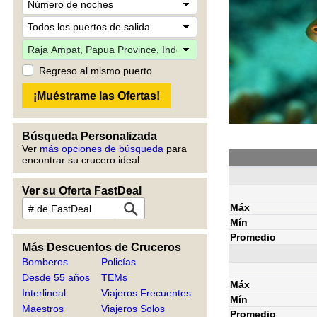
Regreso al mismo puerto
Búsqueda Personalizada
Ver
más opciones de búsqueda
para
encontrar su crucero ideal.
Ver su Oferta FastDeal
Máx
Mín
Promedio
Más Descuentos de Cruceros
Bomberos
Policías
Desde 55 años
TEMs
Máx
Interlineal
Viajeros Frecuentes
Mín
Maestros
Viajeros Solos
Promedio