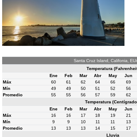
Santa Cruz Island, Califonia, EU
Temperatura (Fahrenhei
Ene
Feb
Mar
Abr
May
Jun
Máx
60
61
62
64
66
69
Mín
49
49
50
51
52
56
Promedio
55
55
56
57
59
62
Temperatura (Centígrado
Ene
Feb
Mar
Abr
May
Jun
Máx
16
16
17
18
19
21
Mín
9
9
10
11
11
13
Promedio
13
13
13
14
15
17
Lluvia