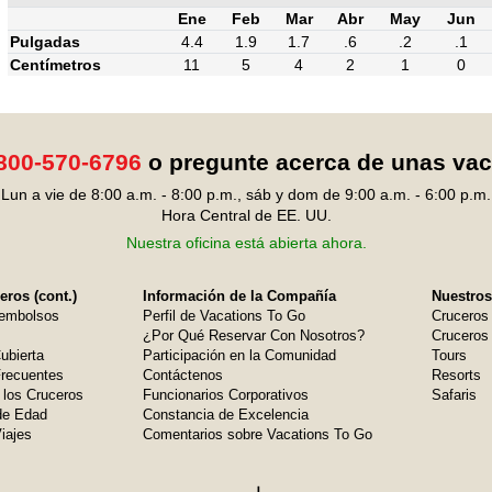
Ene
Feb
Mar
Abr
May
Jun
Pulgadas
4.4
1.9
1.7
.6
.2
.1
Centímetros
11
5
4
2
1
0
800-570-6796
o pregunte acerca de unas va
Lun a vie de 8:00 a.m. - 8:00 p.m., sáb y dom de 9:00 a.m. - 6:00 p.m.
Hora Central de EE. UU.
Nuestra oficina está abierta ahora.
ros (cont.)
Información de la Compañía
Nuestros
embolsos
Perfil de Vacations To Go
Cruceros
¿Por Qué Reservar Con Nosotros?
Cruceros 
ubierta
Participación en la Comunidad
Tours
Frecuentes
Contáctenos
Resorts
 los Cruceros
Funcionarios Corporativos
Safaris
de Edad
Constancia de Excelencia
iajes
Comentarios sobre Vacations To Go