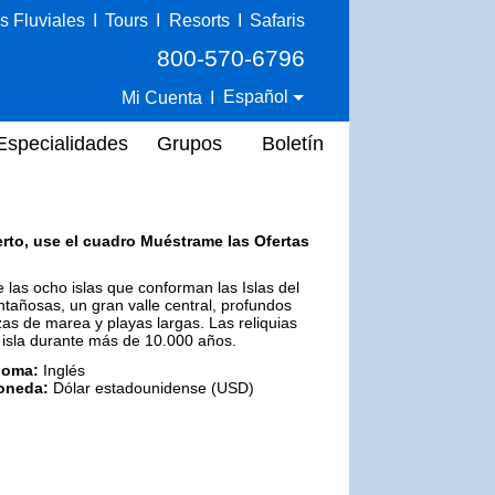
s Fluviales
I
Tours
I
Resorts
I
Safaris
800-570-6796
Español
Mi Cuenta
I
Especialidades
Grupos
Boletín
erto, use el cuadro Muéstrame las Ofertas
 las ocho islas que conforman las Islas del
ntañosas, un gran valle central, profundos
as de marea y playas largas. Las reliquias
a isla durante más de 10.000 años.
ioma:
Inglés
oneda:
Dólar estadounidense (USD)