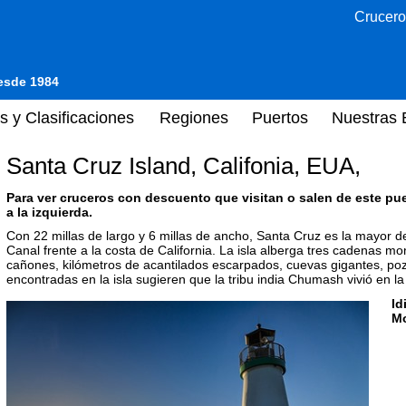
Crucero
desde 1984
s y Clasificaciones
Regiones
Puertos
Nuestras 
Santa Cruz Island, Califonia, EUA,
Para ver cruceros con descuento que visitan o salen de este pu
a la izquierda.
Con 22 millas de largo y 6 millas de ancho, Santa Cruz es la mayor de
Canal frente a la costa de California. La isla alberga tres cadenas mo
cañones, kilómetros de acantilados escarpados, cuevas gigantes, poz
encontradas en la isla sugieren que la tribu india Chumash vivió en l
Id
M