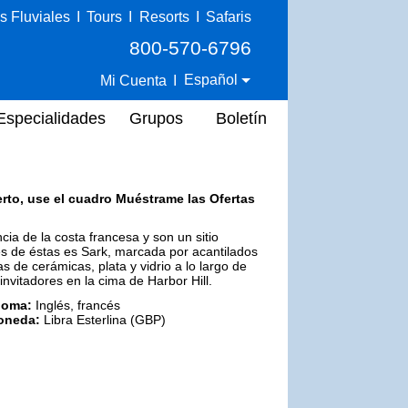
s Fluviales
I
Tours
I
Resorts
I
Safaris
800-570-6796
Español
Mi Cuenta
I
Especialidades
Grupos
Boletín
erto, use el cuadro Muéstrame las Ofertas
ncia de la costa francesa y son un sitio
es de éstas es Sark, marcada por acantilados
s de cerámicas, plata y vidrio a lo largo de
invitadores en la cima de Harbor Hill.
ioma:
Inglés, francés
oneda:
Libra Esterlina (GBP)