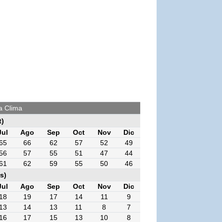
ra Clima
t)
Jul
Ago
Sep
Oct
Nov
Dic
65
66
62
57
52
49
56
57
55
51
47
44
61
62
59
55
50
46
s)
Jul
Ago
Sep
Oct
Nov
Dic
18
19
17
14
11
9
13
14
13
11
8
7
16
17
15
13
10
8