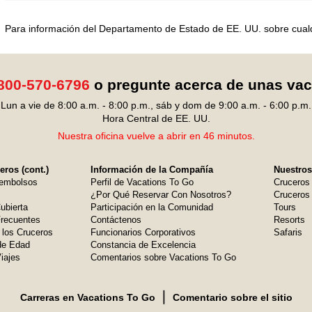
Para información del Departamento de Estado de EE. UU. sobre cualqui
800-570-6796
o pregunte acerca de unas va
Lun a vie de 8:00 a.m. - 8:00 p.m., sáb y dom de 9:00 a.m. - 6:00 p.m.
Hora Central de EE. UU.
Nuestra oficina vuelve a abrir en 46 minutos.
ros (cont.)
Información de la Compañía
Nuestros
embolsos
Perfil de Vacations To Go
Cruceros
¿Por Qué Reservar Con Nosotros?
Cruceros 
ubierta
Participación en la Comunidad
Tours
Frecuentes
Contáctenos
Resorts
 los Cruceros
Funcionarios Corporativos
Safaris
de Edad
Constancia de Excelencia
iajes
Comentarios sobre Vacations To Go
❘
Carreras en Vacations To Go
Comentario sobre el sitio