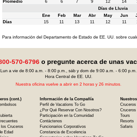
Promedio
6
6
7
9
12
14
Días de Lluvia
Ene
Feb
Mar
Abr
May
Jun
Días
15
11
13
11
12
11
Para información del Departamento de Estado de EE. UU. sobre cualqui
800-570-6796
o pregunte acerca de unas va
Lun a vie de 8:00 a.m. - 8:00 p.m., sáb y dom de 9:00 a.m. - 6:00 p.m.
Hora Central de EE. UU.
Nuestra oficina vuelve a abrir en 2 horas y 26 minutos.
ros (cont.)
Información de la Compañía
Nuestros
embolsos
Perfil de Vacations To Go
Cruceros
¿Por Qué Reservar Con Nosotros?
Cruceros 
ubierta
Participación en la Comunidad
Tours
Frecuentes
Contáctenos
Resorts
 los Cruceros
Funcionarios Corporativos
Safaris
de Edad
Constancia de Excelencia