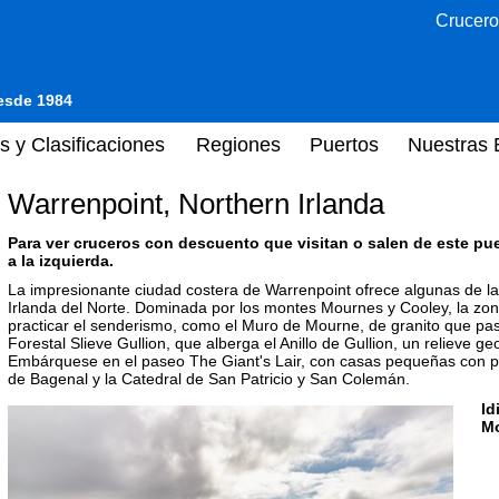
Crucero
desde 1984
s y Clasificaciones
Regiones
Puertos
Nuestras 
Warrenpoint, Northern Irlanda
Para ver cruceros con descuento que visitan o salen de este pu
a la izquierda.
La impresionante ciudad costera de Warrenpoint ofrece algunas de la
Irlanda del Norte. Dominada por los montes Mournes y Cooley, la zon
practicar el senderismo, como el Muro de Mourne, de granito que pa
Forestal Slieve Gullion, que alberga el Anillo de Gullion, un relieve ge
Embárquese en el paseo The Giant's Lair, con casas pequeñas con pue
de Bagenal y la Catedral de San Patricio y San Colemán.
Id
M