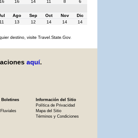
16
16
14
11
8
6
Jul
Ago
Sep
Oct
Nov
Dic
11
13
12
14
14
14
er destino, visite Travel.State.Gov.
caciones
aquí
.
 Boletines
Información del Sitio
Política de Privacidad
Fluviales
Mapa del Sitio
Términos y Condiciones