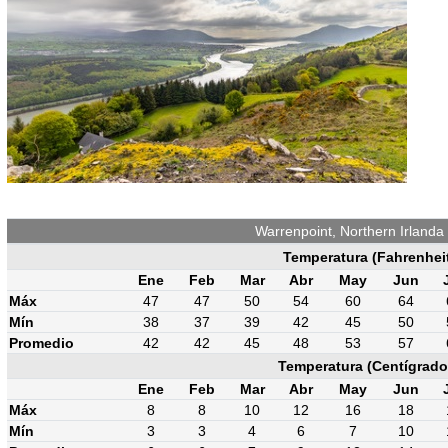
Warrenpoint, Northern Irlanda
Temperatura (Fahrenhei
Ene
Feb
Mar
Abr
May
Jun
Máx
47
47
50
54
60
64
Mín
38
37
39
42
45
50
Promedio
42
42
45
48
53
57
Temperatura (Centígrado
Ene
Feb
Mar
Abr
May
Jun
Máx
8
8
10
12
16
18
Mín
3
3
4
6
7
10