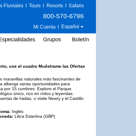
s Fluviales
I
Tours
I
Resorts
I
Safaris
800-570-6796
Español
Mi Cuenta
I
Especialidades
Grupos
Boletín
erto, use el cuadro Muéstrame las Ofertas
s maravillas naturales más fascinantes de
a alberga varias oportunidades para
sa por 15 cumbres. Explore el Parque
ológico único, rico en mitos y leyendas.
rtas de hadas, o visite Newry y el Castillo
ioma:
Inglés
oneda:
Libra Esterlina (GBP)