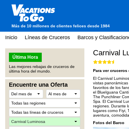
Más de 10 millones de clientes felices desde 1984
Inicio
Líneas de Cruceros
Barcos y Clasificacion
Carnival 
Última Hora
Las mejores rebajas de cruceros de
Para ver cruceros 
última hora del mundo.
El Carnival Luminos
vistas panorámicas
Encuentre una Oferta
favoritos de los fa
el BlueIguana Canti
The Punchliner Come
Spa. El Carnival Lu
regiones. Durante l
lugares como Fiyi, 
aventura, comodidad
Fotos del Barco