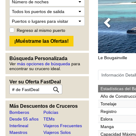
Previous
Regreso al mismo puerto
Le Bougainville
Búsqueda Personalizada
Ver
más opciones de búsqueda
para
encontrar su crucero ideal.
Información Detal
Ver su Oferta FastDeal
Estadísticas del B
Año de Construcc
Tonelaje
Más Descuentos de Cruceros
Registro
Bomberos
Policías
Desde 55 años
TEMs
Eslora
Interlineal
Viajeros Frecuentes
Manga
Maestros
Viajeros Solos
Capacidad Máxim