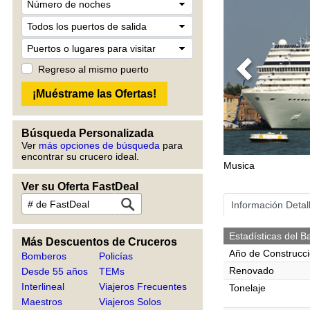
Regreso al mismo puerto
Previous
Búsqueda Personalizada
Ver
más opciones de búsqueda
para
encontrar su crucero ideal.
Musica
Ver su Oferta FastDeal
Información Detal
Estadísticas del B
Más Descuentos de Cruceros
Año de Construcc
Bomberos
Policías
Renovado
Desde 55 años
TEMs
Interlineal
Viajeros Frecuentes
Tonelaje
Maestros
Viajeros Solos