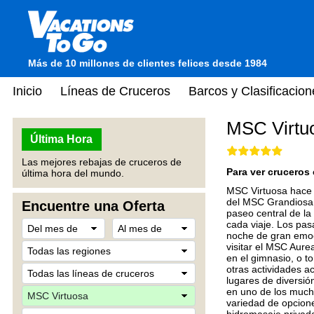
Más de 10 millones de clientes felices desde 1984
Inicio
Líneas de Cruceros
Barcos y Clasificacion
MSC Virtu
Última Hora
Las mejores rebajas de cruceros de
Para ver cruceros 
última hora del mundo.
MSC Virtuosa hace 
del MSC Grandiosa 
Encuentre una Oferta
paseo central de la
cada viaje. Los pas
noche de gran emoci
visitar el MSC Aur
en el gimnasio, o t
otras actividades a
lugares de diversió
en uno de los much
variedad de opcione
hidromasaje privad