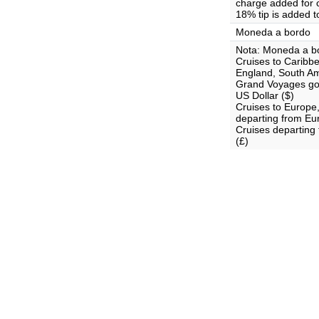
charge added for c
18% tip is added t
Moneda a bordo
Nota: Moneda a b
Cruises to Carib
England, South Am
Grand Voyages goi
US Dollar ($)
Cruises to Europe
departing from Eu
Cruises departing
(£)