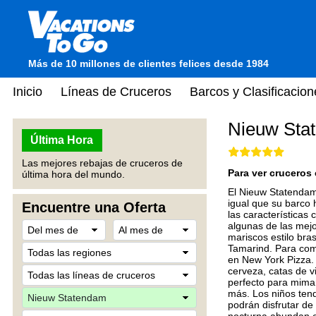
Más de 10 millones de clientes felices desde 1984
Inicio
Líneas de Cruceros
Barcos y Clasificacion
Nieuw Sta
Última Hora
Las mejores rebajas de cruceros de
Para ver cruceros 
última hora del mundo.
El Nieuw Statendam 
igual que su barco
Encuentre una Oferta
las características
algunas de las mejo
mariscos estilo bras
Tamarind. Para comi
en New York Pizza.
cerveza, catas de v
perfecto para mimar
más. Los niños tend
podrán disfrutar de 
nocturna abundan e