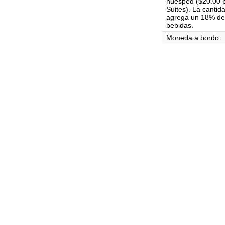
huésped ($20.00 p
Suites). La cantid
agrega un 18% de 
bebidas.
Moneda a bordo