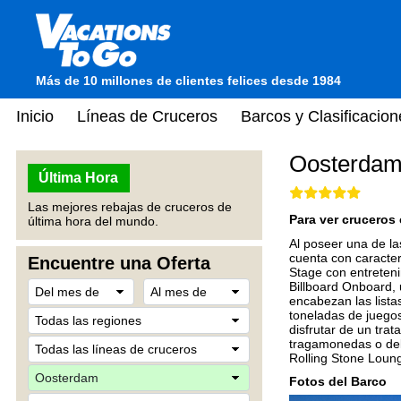
Más de 10 millones de clientes felices desde 1984
Inicio
Líneas de Cruceros
Barcos y Clasificacion
Oosterda
Última Hora
Las mejores rebajas de cruceros de
Para ver cruceros 
última hora del mundo.
Al poseer una de la
cuenta con caracter
Encuentre una Oferta
Stage con entreteni
Billboard Onboard, 
encabezan las lista
toneladas de juegos
disfrutar de un tra
tragamonedas o del 
Rolling Stone Loun
Fotos del Barco