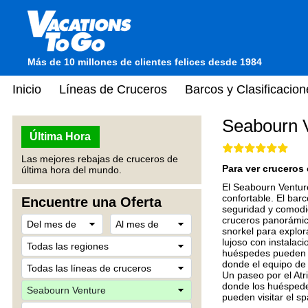
Más de 10 millones de clientes felices desde 1984
Inicio
Líneas de Cruceros
Barcos y Clasificacion
Seabourn 
Última Hora
Las mejores rebajas de cruceros de
Para ver cruceros 
última hora del mundo.
El Seabourn Venture
confortable. El bar
Encuentre una Oferta
seguridad y comodid
cruceros panorámic
snorkel para explor
lujoso con instalac
huéspedes pueden re
donde el equipo de 
Un paseo por el Atr
donde los huéspede
pueden visitar el s