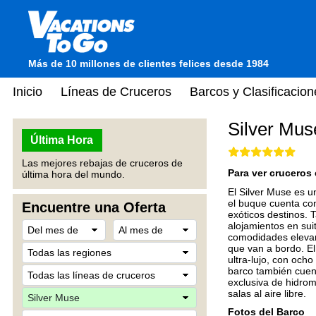
Más de 10 millones de clientes felices desde 1984
Inicio
Líneas de Cruceros
Barcos y Clasificacion
Silver Mus
Última Hora
Las mejores rebajas de cruceros de
Para ver cruceros 
última hora del mundo.
El Silver Muse es un
el buque cuenta con
Encuentre una Oferta
exóticos destinos.
alojamientos en sui
comodidades elevan e
que van a bordo. E
ultra-lujo, con och
barco también cuent
exclusiva de hidrom
salas al aire libre.
Fotos del Barco