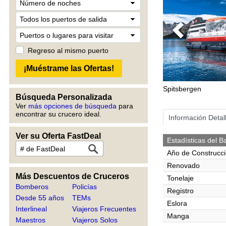
Previous
Regreso al mismo puerto
Spitsbergen
Búsqueda Personalizada
Ver
más opciones de búsqueda
para
encontrar su crucero ideal.
Información Detal
Ver su Oferta FastDeal
Estadísticas del B
Año de Construcc
Renovado
Más Descuentos de Cruceros
Tonelaje
Bomberos
Policías
Registro
Desde 55 años
TEMs
Eslora
Interlineal
Viajeros Frecuentes
Manga
Maestros
Viajeros Solos