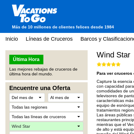
Más de 10 millones de clientes felices desde 1984
Inicio
Líneas de Cruceros
Barcos y Clasificacion
Wind Star
Última Hora
Las mejores rebajas de cruceros de
Para ver cruceros 
última hora del mundo.
Capture la esencia 
con capacidad para 
Encuentre una Oferta
comodidades de un 
televisores de pant
características más 
equipo de esnórquel
tratamientos region
Las áreas públicas 
restaurantes princi
mientras que el Vera
de alto y está equi
tamaño del Wind Sta