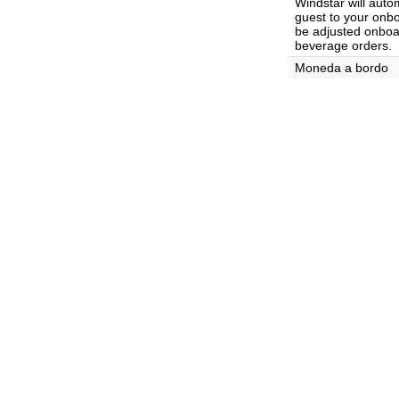
Windstar will auto
guest to your onb
be adjusted onboar
beverage orders.
Moneda a bordo