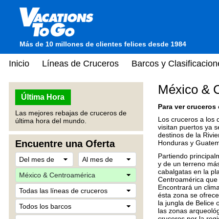
Más de 10 millones de clientes felices desde 1984
Inicio
Líneas de Cruceros
Barcos y Clasificacion
México & 
Última Hora
Para ver cruceros 
Las mejores rebajas de cruceros de
Los cruceros a los
última hora del mundo.
visitan puertos ya 
destinos de la Rivi
Encuentre una Oferta
Honduras y Guatem
Partiendo principal
y de un terreno má
cabalgatas en la pl
Centroamérica que s
Encontrará un clim
ésta zona se ofrece
la jungla de Belice
las zonas arqueológ
cruceros por la re