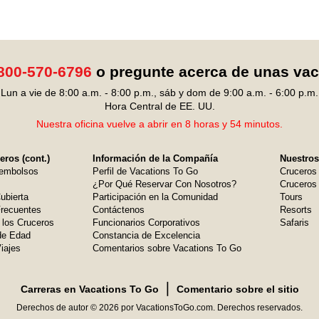
800-570-6796
o pregunte acerca de unas va
Lun a vie de 8:00 a.m. - 8:00 p.m., sáb y dom de 9:00 a.m. - 6:00 p.m.
Hora Central de EE. UU.
Nuestra oficina vuelve a abrir en 8 horas y 54 minutos.
ros (cont.)
Información de la Compañía
Nuestros
embolsos
Perfil de Vacations To Go
Cruceros
¿Por Qué Reservar Con Nosotros?
Cruceros 
ubierta
Participación en la Comunidad
Tours
Frecuentes
Contáctenos
Resorts
 los Cruceros
Funcionarios Corporativos
Safaris
de Edad
Constancia de Excelencia
iajes
Comentarios sobre Vacations To Go
❘
Carreras en Vacations To Go
Comentario sobre el sitio
Derechos de autor © 2026 por VacationsToGo.com. Derechos reservados.