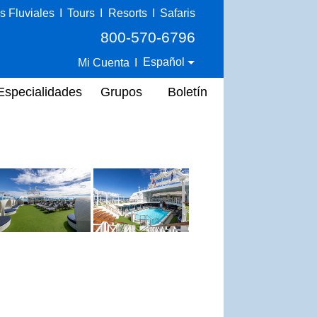
s Fluviales
I
Tours
I
Resorts
I
Safaris
800-570-6796
Español
Mi Cuenta
I
Especialidades
Grupos
Boletín