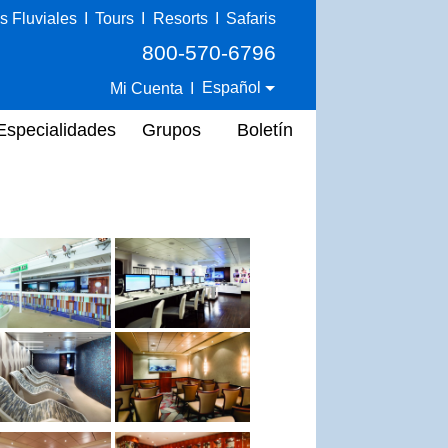
s Fluviales
I
Tours
I
Resorts
I
Safaris
800-570-6796
Español
Mi Cuenta
I
Especialidades
Grupos
Boletín