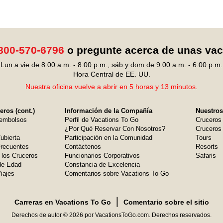
800-570-6796
o pregunte acerca de unas va
Lun a vie de 8:00 a.m. - 8:00 p.m., sáb y dom de 9:00 a.m. - 6:00 p.m.
Hora Central de EE. UU.
Nuestra oficina vuelve a abrir en 5 horas y 13 minutos.
ros (cont.)
Información de la Compañía
Nuestros
embolsos
Perfil de Vacations To Go
Cruceros
¿Por Qué Reservar Con Nosotros?
Cruceros 
ubierta
Participación en la Comunidad
Tours
Frecuentes
Contáctenos
Resorts
 los Cruceros
Funcionarios Corporativos
Safaris
de Edad
Constancia de Excelencia
iajes
Comentarios sobre Vacations To Go
❘
Carreras en Vacations To Go
Comentario sobre el sitio
Derechos de autor © 2026 por VacationsToGo.com. Derechos reservados.