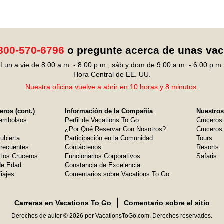
800-570-6796
o pregunte acerca de unas va
Lun a vie de 8:00 a.m. - 8:00 p.m., sáb y dom de 9:00 a.m. - 6:00 p.m.
Hora Central de EE. UU.
Nuestra oficina vuelve a abrir en 10 horas y 8 minutos.
ros (cont.)
Información de la Compañía
Nuestros
embolsos
Perfil de Vacations To Go
Cruceros
¿Por Qué Reservar Con Nosotros?
Cruceros 
ubierta
Participación en la Comunidad
Tours
Frecuentes
Contáctenos
Resorts
 los Cruceros
Funcionarios Corporativos
Safaris
de Edad
Constancia de Excelencia
iajes
Comentarios sobre Vacations To Go
❘
Carreras en Vacations To Go
Comentario sobre el sitio
Derechos de autor © 2026 por VacationsToGo.com. Derechos reservados.