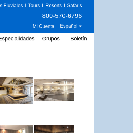
s Fluviales
I
Tours
I
Resorts
I
Safaris
800-570-6796
Español
Mi Cuenta
I
Especialidades
Grupos
Boletín