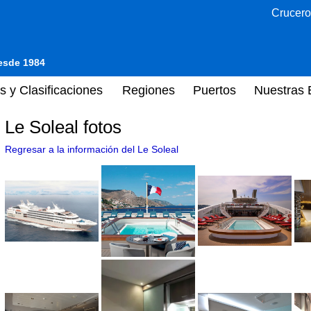
Crucero
desde 1984
s y Clasificaciones
Regiones
Puertos
Nuestras 
Le Soleal fotos
Regresar a la información del Le Soleal