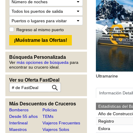
Regreso al mismo puerto
Previous
Búsqueda Personalizada
Ver
más opciones de búsqueda
para
encontrar su crucero ideal.
Ultramarine
Ver su Oferta FastDeal
Información Detal
Más Descuentos de Cruceros
Estadísticas del B
Bomberos
Policías
Año de Construcc
Desde 55 años
TEMs
Registro
Interlineal
Viajeros Frecuentes
Eslora
Maestros
Viajeros Solos