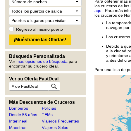
Para obtener más i
los cruceros de las 
aquí
. Para más info
los cruceros de No
La temporada 
navegan por l
Regreso al mismo puerto
Los cruceros
Debido a que 
a la ciudad p
y orientarse 
Búsqueda Personalizada
antes del cru
Ver
más opciones de búsqueda
para
encontrar su crucero ideal.
Para una lista de 
Ver su Oferta FastDeal
Más Descuentos de Cruceros
Bomberos
Policías
Desde 55 años
TEMs
Interlineal
Viajeros Frecuentes
Maestros
Viajeros Solos