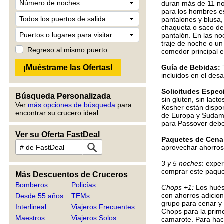
duran más de 11 noc
para los hombres es
pantalones y blusa,
chaqueta o saco depo
pantalón. En las no
traje de noche o un
Regreso al mismo puerto
comedor principal
Guía de Bebidas:
T
incluidos en el de
Solicitudes Espec
Búsqueda Personalizada
sin gluten, sin lact
Ver
más opciones de búsqueda
para
Kosher están dispon
encontrar su crucero ideal.
de Europa y Sudamér
para Passover deber
Ver su Oferta FastDeal
Paquetes de Cena
aprovechar ahorros
3 y 5 noches
: expe
comprar este paquet
Más Descuentos de Cruceros
Bomberos
Policías
Chops +1:
Los huésp
con ahorros adicio
Desde 55 años
TEMs
grupo para cenar y 
Interlineal
Viajeros Frecuentes
Chops para la prime
Maestros
Viajeros Solos
camarote. Para hac