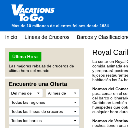
Más de 10 millones de clientes felices desde 1984
Inicio
Líneas de Cruceros
Barcos y Clasificacion
Royal Cari
Última Hora
La cenar en Royal C
Las mejores rebajas de cruceros de
comida animada en u
última hora del mundo.
y preparará postre
lujosos restaurante
habitación las 24 h
Encuentre una Oferta
Normas del Comedo
para cenar en el co
del barco o itinerar
Caribbean también
huéspedes que opta
cualquier hora dura
Normas de Vestim
noches tienen una 