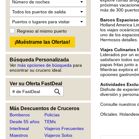
explore ruinas anti
próximas vacacione
más de 300 puertos 
Barcos Espacios
Holland America Lin
los viajes oceánic
Regreso al mismo puerto
uno de los espacios
Hermosos detalles. S
Viajes Culinarios 
Liderados por un e
Búsqueda Personalizada
satisfacen todos s
papas fritas junto a
Ver
más opciones de búsqueda
para
Mientras explora el
encontrar su crucero ideal.
opciones gastronóm
Ver su Oferta FastDeal
Actividades Exclu
Disfrute de experi
diversión y personal
Consulte nuestros d
Más Descuentos de Cruceros
Oficiales: Holande
Bomberos
Policías
Desde 55 años
TEMs
Interlineal
Viajeros Frecuentes
Maestros
Viajeros Solos