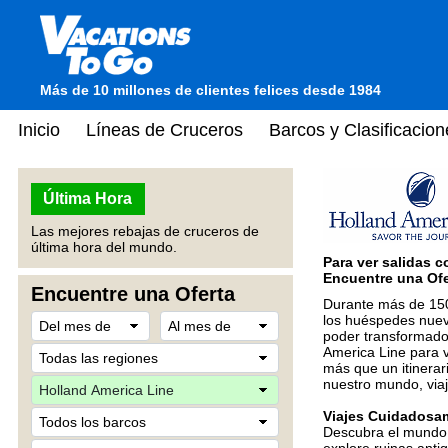
Más de 10 millones de clientes felices desde 1984
Inicio
Líneas de Cruceros
Barcos y Clasificacion
Última Hora
Las mejores rebajas de cruceros de
última hora del mundo.
Para ver salidas c
Encuentre una Ofer
Encuentre una Oferta
Durante más de 150
los huéspedes nuev
poder transformador
America Line para v
más que un itinerar
nuestro mundo, viaje
Viajes Cuidadosa
Descubra el mundo 