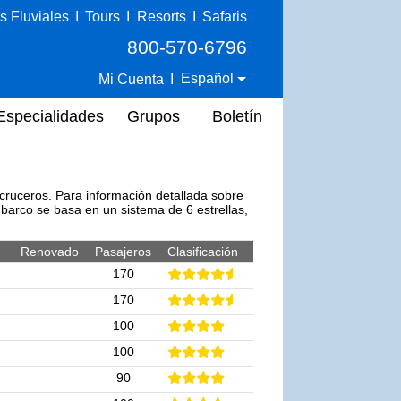
s Fluviales
I
Tours
I
Resorts
I
Safaris
800-570-6796
Español
Mi Cuenta
I
Especialidades
Grupos
Boletín
 cruceros. Para información detallada sobre
l barco se basa en un sistema de 6 estrellas,
Renovado
Pasajeros
Clasificación
170
170
100
100
90