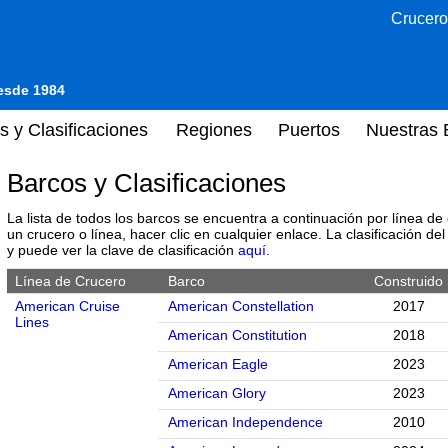
Crucero
desde 1984
s y Clasificaciones
Regiones
Puertos
Nuestras 
Barcos y Clasificaciones
La lista de todos los barcos se encuentra a continuación por línea de
un crucero o línea, hacer clic en cualquier enlace. La clasificación de
y puede ver la clave de clasificación
aquí
.
Línea de Crucero
Barco
Construido
American Cruise
American Constellation
2017
Lines
American Constitution
2018
American Eagle
2023
American Glory
2023
American Independence
2010